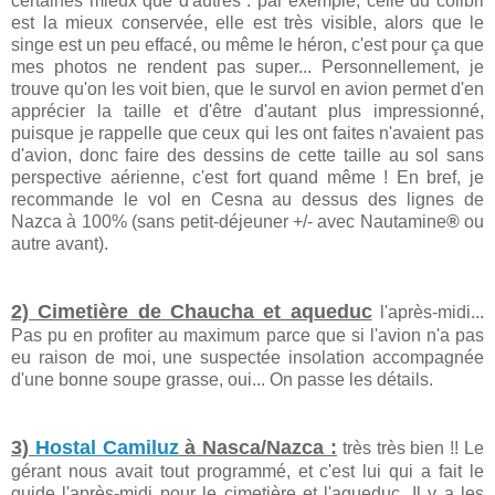
certaines mieux que d'autres : par exemple, celle du colibri
est la mieux conservée, elle est très visible, alors que le
singe est un peu effacé, ou même le héron, c'est pour ça que
mes photos ne rendent pas super... Personnellement, je
trouve qu'on les voit bien, que le survol en avion permet d'en
apprécier la taille et d'être d'autant plus impressionné,
puisque je rappelle que ceux qui les ont faites n'avaient pas
d'avion, donc faire des dessins de cette taille au sol sans
perspective aérienne, c'est fort quand même ! En bref, je
recommande le vol en Cesna au dessus des lignes de
Nazca à 100% (sans petit-déjeuner +/- avec Nautamine
®
ou
autre avant).
2) Cimetière de Chaucha et aqueduc
l'après-midi...
Pas pu en profiter au maximum parce que si l'avion n'a pas
eu raison de moi, une suspectée insolation accompagnée
d'une bonne soupe grasse, oui... On passe les détails.
3)
Hostal Camiluz
à Nasca/Nazca :
très très bien !! Le
gérant nous avait tout programmé, et c'est lui qui a fait le
guide l'après-midi pour le cimetière et l'aqueduc. Il y a les