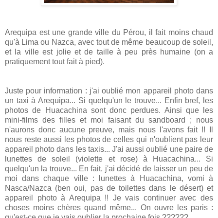
Arequipa est une grande ville du Pérou, il fait moins chaud
qu'à Lima ou Nazca, avec tout de même beaucoup de soleil,
et la ville est jolie et de taille à peu près humaine (on a
pratiquement tout fait à pied).
Juste pour information : j'ai oublié mon appareil photo dans
un taxi à Arequipa... Si quelqu'un le trouve... Enfin bref, les
photos de Huacachina sont donc perdues. Ainsi que les
mini-films des filles et moi faisant du sandboard ; nous
n'aurons donc aucune preuve, mais nous l'avons fait !! Il
nous reste aussi les photos de celles qui n'oublient pas leur
appareil photo dans les taxis... J'ai aussi oublié une paire de
lunettes de soleil (violette et rose) à Huacachina... Si
quelqu'un la trouve... En fait, j'ai décidé de laisser un peu de
moi dans chaque ville : lunettes à Huacachina, vomi à
Nasca/Nazca (ben oui, pas de toilettes dans le désert) et
appareil photo à Arequipa !! Je vais continuer avec des
choses moins chères quand même... On ouvre les paris :
qu'est-ce que je vais oublier la prochaine fois ??????