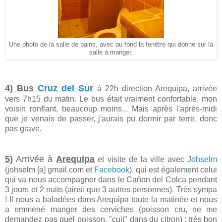
Une photo de la salle de bains, avec au fond la fenêtre qui donne sur la
salle à manger.
4) Bus
Cruz del Sur
à 22h direction Arequipa, arrivée
vers 7h15 du matin. Le bus était vraiment confortable, mon
voisin ronflant, beaucoup moins... Mais après l'après-midi
que je venais de passer, j'aurais pu dormir par terre, donc
pas grave.
5)
Arrivée à
Arequipa
et visite de la ville avec
Johselm
(johselm [a] gmail.com et
Facebook
), qui est également celui
qui va nous accompagner dans le Cañon del Colca pendant
3 jours et 2 nuits (ainsi que 3 autres personnes). Très sympa
! Il nous a baladées dans Arequipa toute la matinée et nous
a emmené manger des cerviches (poisson cru, ne me
demandez pas quel poisson, "cuit" dans du citron) : très bon