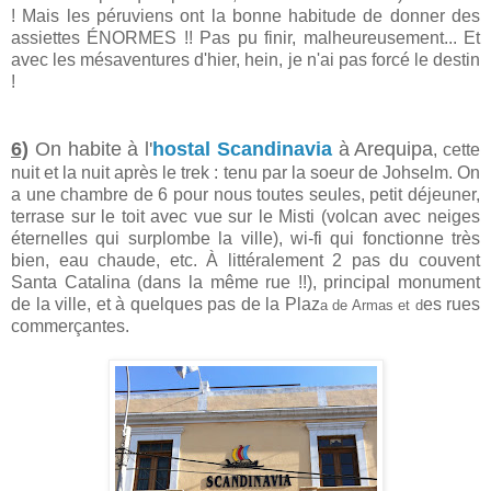
! Mais les péruviens ont la bonne habitude de donner des
assiettes ÉNORMES !! Pas pu finir, malheureusement... Et
avec les mésaventures d'hier, hein, je n'ai pas forcé le destin
!
6)
On habite à l'
hostal Scandinavia
à Arequipa
, cette
nuit et la nuit après le trek : tenu par la soeur de Johselm. On
a une chambre de 6 pour nous toutes seules, petit déjeuner,
terrase sur le toit avec vue sur le Misti (volcan avec neiges
éternelles qui surplombe la ville), wi-fi qui fonctionne très
bien, eau chaude, etc. À littéralement 2 pas du couvent
Santa Catalina (dans la même rue !!), principal monument
de la ville, et à quelques pas de la Plaz
es rues
a de Armas et d
commerçantes.