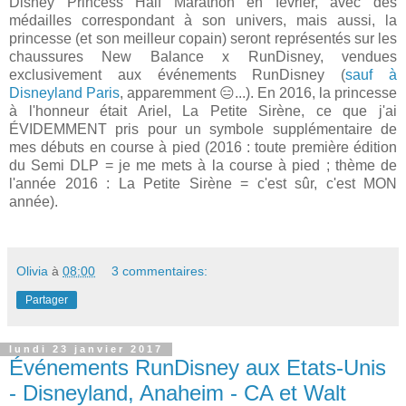
Disney Princess Half Marathon en février, avec des
médailles correspondant à son univers, mais aussi, la
princesse (et son meilleur copain) seront représentés sur les
chaussures New Balance x RunDisney, vendues
exclusivement aux événements RunDisney (
sauf à
Disneyland Paris
, apparemment 😑...). En 2016, la princesse
à l'honneur était Ariel, La Petite Sirène, ce que j'ai
ÉVIDEMMENT pris pour un symbole supplémentaire de
mes débuts en course à pied (2016 : toute première édition
du Semi DLP = je me mets à la course à pied ; thème de
l'année 2016 : La Petite Sirène = c'est sûr, c'est MON
année).
Olivia
à
08:00
3 commentaires:
Partager
lundi 23 janvier 2017
Événements RunDisney aux Etats-Unis
- Disneyland, Anaheim - CA et Walt