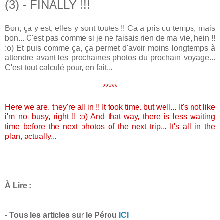
(3) - FINALLY !!!
Bon, ça y est, elles y sont toutes !! Ca a pris du temps, mais
bon... C'est pas comme si je ne faisais rien de ma vie, hein !!
:o) Et puis comme ça, ça permet d'avoir moins longtemps à
attendre avant les prochaines photos du prochain voyage...
C'est tout calculé pour, en fait...
*****
Here we are, they're all in !! It took time, but well... It's not like
i'm not busy, right !! :o) And that way, there is less waiting
time before the next photos of the next trip... It's all in the
plan, actually...
À Lire :
- Tous les articles sur le Pérou
ICI