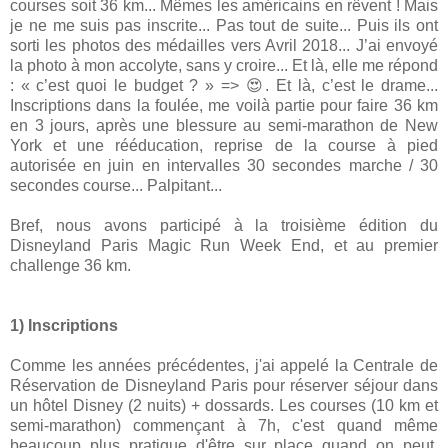
courses soit 36 km... Mêmes les américains en rêvent ! Mais
je ne me suis pas inscrite... Pas tout de suite... Puis ils ont
sorti les photos des médailles vers Avril 2018... J’ai envoyé
la photo à mon accolyte, sans y croire... Et là, elle me répond
: « c’est quoi le budget ? » => 😍. Et là, c’est le drame...
Inscriptions dans la foulée, me voilà partie pour faire 36 km
en 3 jours, après une blessure au semi-marathon de New
York et une rééducation, reprise de la course à pied
autorisée en juin en intervalles 30 secondes marche / 30
secondes course... Palpitant...
Bref, nous avons participé à la troisième édition du
Disneyland Paris Magic Run Week End, et au premier
challenge 36 km.
1) Inscriptions
Comme les années précédentes, j'ai appelé la Centrale de
Réservation de Disneyland Paris pour réserver séjour dans
un hôtel Disney (2 nuits) + dossards. Les courses (10 km et
semi-marathon) commençant à 7h, c'est quand même
beaucoup plus pratique d'être sur place quand on peut.