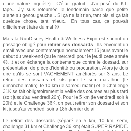
d'une nature inquiète)... C'était gratuit... J'ai posé du KT-
tape... J'y suis retournée le lendemain parce que petite
alerte au genou gauche... Si ça ne fait rien, tant pis, si ça fait
quelque chose, tant mieux... En tous cas, ça pouvait
difficilement faire du mal 😅
Mais la RunDisney Health & Wellness Expo est surtout un
passage obligé pour
retirer ses dossards
! Ils envoient un
email avec une contremarque normalement 15 jours avant le
début du week-end (ou le mercredi pour le jeudi cette année
🙃...) et on échange la contremarque contre le dossard, sur
présentation de pièce d'identité ou procuration. Alors je dois
dire qu'ils se sont VACHEMENT améliorés sur 3 ans. Le
retrait des dossards et kits pour le semi-marathon (le
dimanche matin), le 10 km (le samedi matin) et le Challenge
31K se fait obligatoirement la veille des courses au plus tard
(soit jusqu'au vendredi 20h). Pour le 5 km (le vendredi soir à
20h) et le Challenge 36K, on peut retirer son dossard et son
kit jusqu'au vendredi soir à 18h dernier délai.
Le retrait des dossards (séparé en 5 km, 10 km, semi,
challenge 31 km et Challenge 36 km) était SUPER RAPIDE.