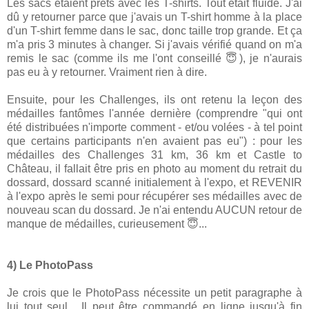
Les sacs étaient prêts avec les T-shirts. Tout était fluide. J'ai
dû y retourner parce que j'avais un T-shirt homme à la place
d'un T-shirt femme dans le sac, donc taille trop grande. Et ça
m'a pris 3 minutes à changer. Si j'avais vérifié quand on m'a
remis le sac (comme ils me l'ont conseillé 😇), je n'aurais
pas eu à y retourner. Vraiment rien à dire.
Ensuite, pour les Challenges, ils ont retenu la leçon des
médailles fantômes l'année dernière (comprendre "qui ont
été distribuées n'importe comment - et/ou volées - à tel point
que certains participants n'en avaient pas eu") : pour les
médailles des Challenges 31 km, 36 km et Castle to
Château, il fallait être pris en photo au moment du retrait du
dossard, dossard scanné initialement à l'expo, et REVENIR
à l'expo après le semi pour récupérer ses médailles avec de
nouveau scan du dossard. Je n'ai entendu AUCUN retour de
manque de médailles, curieusement 😇...
4) Le PhotoPass
Je crois que le PhotoPass nécessite un petit paragraphe à
lui tout seul... Il peut être commandé en ligne jusqu'à fin